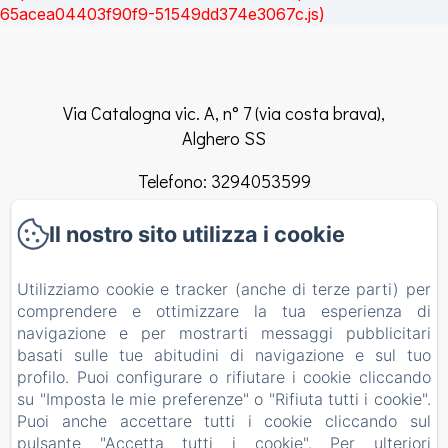
65acea04403f90f9-51549dd374e3067c.js)
Via Catalogna vic. A, n° 7 (via costa brava),
Alghero SS
Telefono: 3294053599
info@elclaca.it
Il nostro sito utilizza i cookie
Home
Utilizziamo cookie e tracker (anche di terze parti) per
comprendere e ottimizzare la tua esperienza di
Camere
navigazione e per mostrarti messaggi pubblicitari
basati sulle tue abitudini di navigazione e sul tuo
Regolamento Del B&B
profilo. Puoi configurare o rifiutare i cookie cliccando
su "Imposta le mie preferenze" o "Rifiuta tutti i cookie".
Contatti
Puoi anche accettare tutti i cookie cliccando sul
EN
FR
ES
IT
pulsante "Accetta tutti i cookie". Per ulteriori