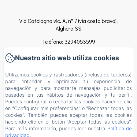
Via Catalogna vic. A, n° 7 (via costa brava),
Alghero SS
Teléfono: 3294053599
info@elclaca.it
Nuestro sitio web utiliza cookies
Home
Utilizamos cookies y rastreadores (incluso de terceros)
para entender y optimizar tu experiencia de
Habitaciones
navegación y para mostrarte mensajes publicitarios
basados en tus hábitos de navegación y tu perfil.
Reglamento B&B
Puedes configurar o rechazar las cookies haciendo clic
en "Configurar mis preferencias" o "Rechazar todas las
Contacto
cookies". También puedes aceptar todas las cookies
EN
FR
ES
IT
haciendo clic en el botón "Aceptar todas las cookies".
Para más información, puedes leer nuestra
Política de
privacidad
.